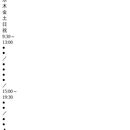
木
金
土
日
祝
9:30～
13:00
●
●
／
●
●
●
●
／
15:00～
19:30
●
●
／
●
●
▲