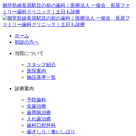
御堂筋線長居駅目の前の歯科｜医療法人 一俊会 長居ファ
ミリー歯科クリニック｜土日も診療
ホーム
初診の方へ
当院について
スタッフ紹介
医院案内
施設基準一覧
診療案内
予防歯科
虫歯治療
歯周病治療
入れ歯治療
歯科口腔外科
歯ぎしり・食いしばり